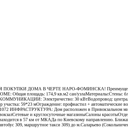
ПКИ ДОМА В ЧЕРТЕ НАРО-ФОМИНСКА! Преимущества: Под
 ДОМЕ: Общая площадь: 174,9 кв.м2 сан/узлаМатериалы:Стены:
8 КОММУНИКАЦИИ: Электричество: 30 кВтВодопровод: централь
р участка: 59*23 мОграждение: профнастил + автоматические 
03:1072 ИНФРАСТРУКТУРА: Дом расположен в Привокзальном мик
окзалСетевые и круглосуточные магазиныСалоны красотыОтделе
тся в 57 км от МКАДа по Киевскому направлению. Ближайши
тобус 309, маршрутное такси 309) до м.Саларьево (Сокольничес