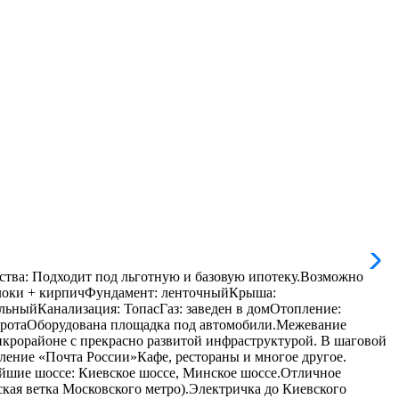
ходит под льготную и базовую ипотеку.Возможно
 блоки + кирпичФундамент: ленточныйКрыша:
ныйКанализация: ТопасГаз: заведен в домОтопление:
воротаОборудована площадка под автомобили.Межевание
рорайоне с прекрасно развитой инфраструктурой. В шаговой
ние «Почта России»Кафе, рестораны и многое другое.
е шоссе: Киевское шоссе, Минское шоссе.Отличное
кая ветка Московского метро).Электричка до Киевского