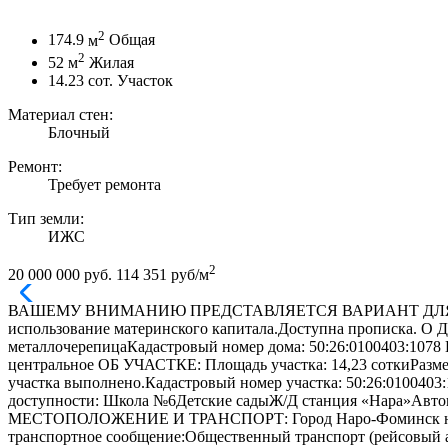
2
174.9
м
Общая
2
52
м
Жилая
14.23
сот.
Участок
Материал стен:
Блочный
Ремонт:
Требует ремонта
Тип земли:
ИЖС
2
20 000 000 руб.
114 351 руб/м
ВАШЕМУ ВНИМАНИЮ ПРЕДСТАВЛЯЕТСЯ ВАРИАНТ ДЛЯ ПОКУ
использование материнского капитала.Доступна прописка. О
металлочерепицаКадастровый номер дома: 50:26:0100403:107
центральное ОБ УЧАСТКЕ: Площадь участка: 14,23 соткиРазме
участка выполнено.Кадастровый номер участка: 50:26:01004
доступности: Школа №6Детские садыЖ/Д станция «Нара»Автов
МЕСТОПОЛОЖЕНИЕ И ТРАНСПОРТ: Город Наро-Фоминск находи
транспортное сообщение:Общественный транспорт (рейсовый ав