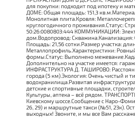
для покупки: подходит под ипотеку и ма
ДОМЕ: Общая площадь: 151,3 кв.м.Материа
Монолитная плита.Кровля: Металлочереп
круглогодичного проживания.Статус: Стр
50:26:0080803:444 КОММУНИКАЦИИ: Электри
дом.Водопровод: Скважина.Канализация: С
Площадь: 21,56 сотки.Размер участка: дли
Металлопрофиль.Характеристики: Ровный
формы.Статус: Выполнено межевание.Када
Дополнительно на участке имеется: гараж
ИНФРАСТРУКТУРА Д. ТАШИРОВО: Расстояни
города (5 км).Экология: Очень чистый и 
водохранилища.Развитая инфраструктура:
детские и спортивные площадки, строите
Культуры, аптека – всё рядом. ТРАНСПОР
Киевскому шоссе.Сообщение с Наро-Фоми
26, 29) и маршрутные такси (№51, 23к). О
выходных! Звоните, и мы все Вам расскаже