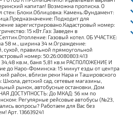
теринский капитал! Возможна прописка. О
л стен: Блоки.Облицовка: Камень.Фундамент:
ица.Предназначение: Подходит для
оение зарегистрировано.Кадастровый номер:
чество: 15 кВт.Газ: Заведен в
ептик.Отопление: Газовый котел. ОБ УЧАСТКЕ:
на 58 м., ширина 34 м.Ограждение:
, сухой, правильной прямоугольной
стровый номер: 50:26:0080803:413
 34,48 кв.м, баня 5,81 кв.м РАСПОЛОЖЕНИЕ И
е до Наро-Фоминска: 15 минут езды от центра
тихий район, вблизи реки Нара и Ташировского
 Школа, детский сад, сетевые магазины,
льный рынок, автобусные остановки, Дом
ТНАЯ ДОСТУПНОСТЬ: До МКАД: 56 км по
нском: Регулярные рейсовые автобусы (№23,
стались вопросы? Работаем для Вас без
м! Арт. 136639241