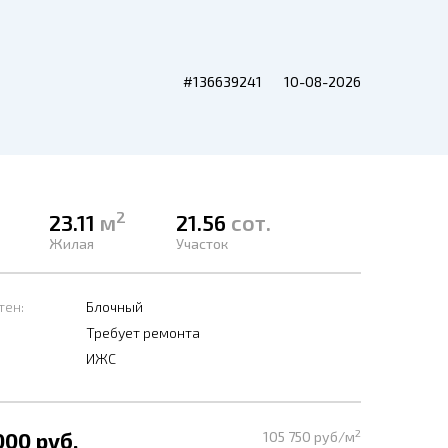
#136639241
10-08-2026
2
23.11
м
21.56
сот.
Жилая
Участок
тен:
Блочный
Требует ремонта
ИЖС
2
000 руб.
105 750 руб/м