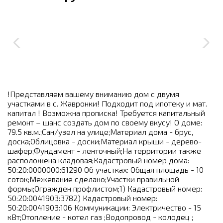
!Представляем вашему вниманию дом с двумя
участками в с. Жавронки! Подходит под ипотеку и мат.
капитал ! Возможна прописка! Требуется капитальный
ремонт – шанс создать дом по своему вкусу! О доме:
79.5 кв.м.;Сан/узел на улице;Материал дома - брус,
доска;Облицовка - доски;Материал крыши - дерево-
шафер;Фундамент - ленточный;На территории также
расположена кладовая;Кадастровый номер дома:
50:20:0000000:61290 Об участках: Общая площадь - 10
соток;Межевание сделано;Участки правильной
формы;Огражден профлистом;1) Кадастровый номер:
50:20:0041903:3782) Кадастровый номер:
50:20:0041903:106 Коммуникации: Электричество - 15
кВт;Отопление - котел газ ;Водопровод - колодец ;