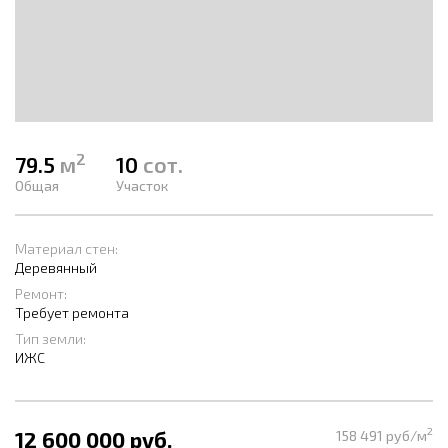
2
79.5
м
10
сот.
Общая
Участок
Материал стен:
Деревянный
Ремонт:
Требует ремонта
Тип земли:
ИЖС
2
12 600 000 руб.
158 491 руб/м