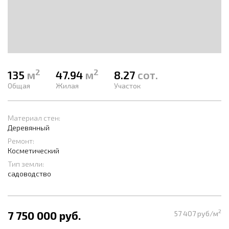
2
2
135
м
47.94
м
8.27
сот.
Общая
Жилая
Участок
Материал стен:
Деревянный
Ремонт:
Косметический
Тип земли:
садоводство
2
7 750 000 руб.
57 407 руб/м