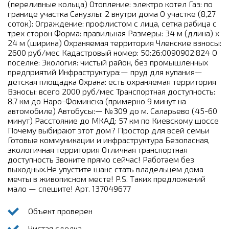
(переливные кольца) Отопление: электро котел Газ: по
границе участка Санузлы: 2 внутри дома О участке (8,27
соток): Ограждение: профлистом с лица, сетка рабица с
трех сторон Форма: правильная Размеры: 34 м (длина) х
24 м (ширина) Охраняемая территория Членские взносы:
2600 руб/мес Кадастровый номер: 50:26:0090902:824 О
поселке: Экология: чистый район, без промышленных
предприятий Инфраструктура:— пруд для купания—
детская площадка Охрана: есть охраняемая территория
Взносы: всего 2000 руб/мес Транспортная доступность:
8,7 км до Наро-Фоминска (примерно 9 минут на
автомобиле) Автобусы:— №309 до м. Саларьево (45-60
минут) Расстояние до МКАД: 57 км по Киевскому шоссе
Почему выбирают этот дом? Простор для всей семьи
Готовые коммуникации и инфраструктура Безопасная,
экологичная территория Отличная транспортная
доступность Звоните прямо сейчас! Работаем без
выходных.Не упустите шанс стать владельцем дома
мечты в живописном месте! P.S. Таких предложений
мало — спешите! Арт. 137049677
Объект проверен
Чистая сделка