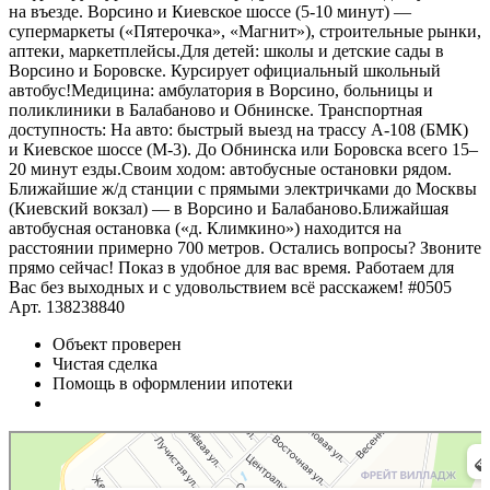
на въезде. Ворсино и Киевское шоссе (5-10 минут) —
супермаркеты («Пятерочка», «Магнит»), строительные рынки,
аптеки, маркетплейсы.Для детей: школы и детские сады в
Ворсино и Боровске. Курсирует официальный школьный
автобус!Медицина: амбулатория в Ворсино, больницы и
поликлиники в Балабаново и Обнинске. Транспортная
доступность: На авто: быстрый выезд на трассу А-108 (БМК)
и Киевское шоссе (М-3). До Обнинска или Боровска всего 15–
20 минут езды.Своим ходом: автобусные остановки рядом.
Ближайшие ж/д станции с прямыми электричками до Москвы
(Киевский вокзал) — в Ворсино и Балабаново.Ближайшая
автобусная остановка («д. Климкино») находится на
расстоянии примерно 700 метров. Остались вопросы? Звоните
прямо сейчас! Показ в удобное для вас время. Работаем для
Вас без выходных и с удовольствием всё расскажем! #0505
Арт. 138238840
Объект проверен
Чистая сделка
Помощь в оформлении ипотеки