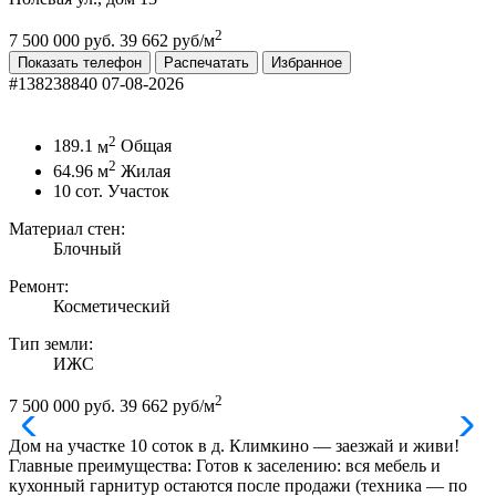
2
7 500 000 руб.
39 662 руб/м
Показать телефон
Распечатать
Избранное
#138238840
07-08-2026
2
189.1
м
Общая
2
64.96
м
Жилая
10
сот.
Участок
Материал стен:
Блочный
Ремонт:
Косметический
Тип земли:
ИЖС
2
7 500 000 руб.
39 662 руб/м
Дом на участке 10 соток в д. Климкино — заезжай и живи!
Главные преимущества: Готов к заселению: вся мебель и
кухонный гарнитур остаются после продажи (техника — по