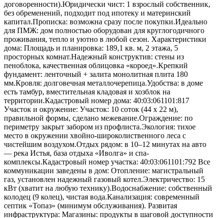
договоренности).Юридически чист: 1 взрослый собственник,
без обременений, подходит под ипотеку и материнский
капитал.Прописка: возможна сразу после покупки.Идеально
для ПМЖ: дом полностью оборудован для круглогодичного
проживания, тепло и уютно в любой сезон. Характеристики
дома: Площадь и планировка: 189,1 кв. м, 2 этажа, 5
просторных комнат.Надежный конструктив: стены из
пеноблока, качественная облицовка «короед».Крепкий
фундамент: ленточный + залита монолитная плита 180
мм.Кровля: долговечная металлочерепица.Удобства: в доме
есть тамбур, вместительная кладовая и хозблок на
территории.Кадастровый номер дома: 40:03:061101:817
Участок и окружение: Участок: 10 соток (44 х 22 м),
правильной формы, сделано межевание.Ограждение: по
периметру закрыт забором из профлиста.Экология: тихое
место в окружении хвойно-широколиственного леса с
чистейшим воздухом.Отдых рядом: в 10–12 минутах на авто
— река Истья, база отдыха «Иволга» и спа-
комплексы.Кадастровый номер участка: 40:03:061101:792 Все
коммуникации заведены в дом: Отопление: магистральный
газ, установлен надежный газовый котел.Электричество: 15
кВт (хватит на любую технику).Водоснабжение: собственный
колодец (9 колец), чистая вода.Канализация: современный
септик «Топаз» (минимум обслуживания). Развитая
инфраструктура: Магазины: продукты в шаговой доступности