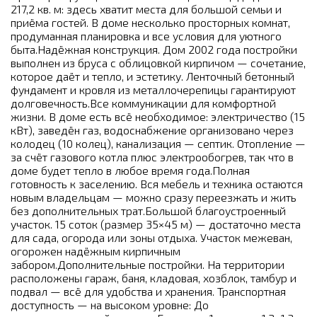
217,2 кв. м: здесь хватит места для большой семьи и
приёма гостей. В доме несколько просторных комнат,
продуманная планировка и все условия для уютного
быта.Надёжная конструкция. Дом 2002 года постройки
выполнен из бруса с облицовкой кирпичом — сочетание,
которое даёт и тепло, и эстетику. Ленточный бетонный
фундамент и кровля из металлочерепицы гарантируют
долговечность.Все коммуникации для комфортной
жизни. В доме есть всё необходимое: электричество (15
кВт), заведён газ, водоснабжение организовано через
колодец (10 колец), канализация — септик. Отопление —
за счёт газового котла плюс электрообогрев, так что в
доме будет тепло в любое время года.Полная
готовность к заселению. Вся мебель и техника остаются
новым владельцам — можно сразу переезжать и жить
без дополнительных трат.Большой благоустроенный
участок. 15 соток (размер 35×45 м) — достаточно места
для сада, огорода или зоны отдыха. Участок межеван,
огорожен надёжным кирпичным
забором.Дополнительные постройки. На территории
расположены гараж, баня, кладовая, хозблок, тамбур и
подвал — всё для удобства и хранения. Транспортная
доступность — на высоком уровне: До