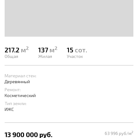
2
2
217.2
м
137
м
15
сот.
Общая
Жилая
Участок
Материал стен:
Деревянный
Ремонт:
Косметический
Тип земли:
ИЖС
2
13 900 000 руб.
63 996 руб/м