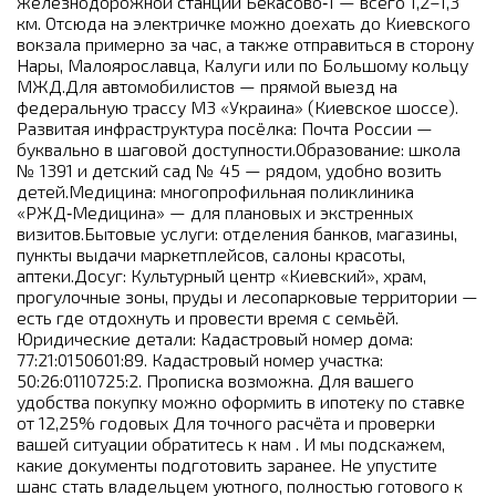
железнодорожной станции Бекасово‑1 — всего 1,2–1,3
км. Отсюда на электричке можно доехать до Киевского
вокзала примерно за час, а также отправиться в сторону
Нары, Малоярославца, Калуги или по Большому кольцу
МЖД.Для автомобилистов — прямой выезд на
федеральную трассу М3 «Украина» (Киевское шоссе).
Развитая инфраструктура посёлка: Почта России —
буквально в шаговой доступности.Образование: школа
№ 1391 и детский сад № 45 — рядом, удобно возить
детей.Медицина: многопрофильная поликлиника
«РЖД‑Медицина» — для плановых и экстренных
визитов.Бытовые услуги: отделения банков, магазины,
пункты выдачи маркетплейсов, салоны красоты,
аптеки.Досуг: Культурный центр «Киевский», храм,
прогулочные зоны, пруды и лесопарковые территории —
есть где отдохнуть и провести время с семьёй.
Юридические детали: Кадастровый номер дома:
77:21:0150601:89. Кадастровый номер участка:
50:26:0110725:2. Прописка возможна. Для вашего
удобства покупку можно оформить в ипотеку по ставке
от 12,25% годовых Для точного расчёта и проверки
вашей ситуации обратитесь к нам . И мы подскажем,
какие документы подготовить заранее. Не упустите
шанс стать владельцем уютного, полностью готового к