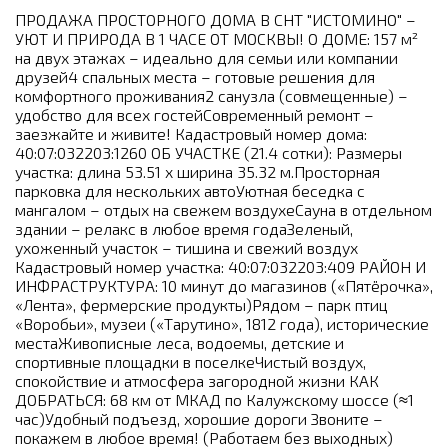
ПРОДАЖА ПРОСТОРНОГО ДОМА В СНТ "ИСТОМИНО" –
УЮТ И ПРИРОДА В 1 ЧАСЕ ОТ МОСКВЫ! О ДОМЕ: 157 м²
на двух этажах – идеально для семьи или компании
друзей4 спальных места – готовые решения для
комфортного проживания2 санузла (совмещенные) –
удобство для всех гостейСовременный ремонт –
заезжайте и живите! Кадастровый номер дома:
40:07:032203:1260 ОБ УЧАСТКЕ (21.4 сотки): Размеры
участка: длина 53.51 x ширина 35.32 м.Просторная
парковка для нескольких автоУютная беседка с
мангалом – отдых на свежем воздухеСауна в отдельном
здании – релакс в любое время годаЗеленый,
ухоженный участок – тишина и свежий воздух
Кадастровый номер участка: 40:07:032203:409 РАЙОН И
ИНФРАСТРУКТУРА: 10 минут до магазинов («Пятёрочка»,
«Лента», фермерские продукты)Рядом – парк птиц
«Воробьи», музеи («Тарутино», 1812 года), исторические
местаЖивописные леса, водоемы, детские и
спортивные площадки в поселкеЧистый воздух,
спокойствие и атмосфера загородной жизни КАК
ДОБРАТЬСЯ: 68 км от МКАД по Калужскому шоссе (≈1
час)Удобный подъезд, хорошие дороги Звоните –
покажем в любое время! (Работаем без выходных)