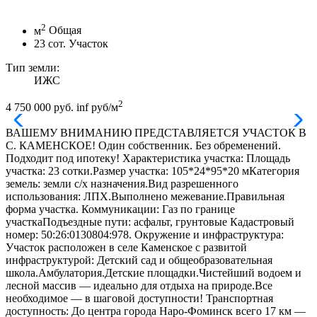
2
м
Общая
23
сот.
Участок
Тип земли:
ИЖС
2
4 750 000 руб.
inf руб/м
ВАШЕМУ ВНИМАНИЮ ПРЕДСТАВЛЯЕТСЯ УЧАСТОК В
С. КАМЕНСКОЕ! Один собственник. Без обременений.
Подходит под ипотеку! Характеристика участка: Площадь
участка: 23 сотки.Размер участка: 105*24*95*20 мКатегория
земель: земли с/х назначения.Вид разрешенного
использования: ЛПХ.Выполнено межевание.Правильная
форма участка. Коммуникации: Газ по границе
участкаПодъездные пути: асфальт, грунтовые Кадастровый
номер: 50:26:0130804:978. Окружение и инфраструктура:
Участок расположен в селе Каменское с развитой
инфраструктурой: Детский сад и общеобразовательная
школа.Амбулатория.Детские площадки.Чистейший водоем и
лесной массив — идеально для отдыха на природе.Все
необходимое — в шаговой доступности! Транспортная
доступность: До центра города Наро-Фоминск всего 17 км —