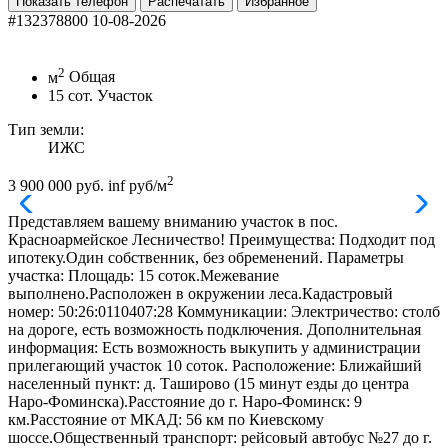
Показать телефон
Распечатать
Избранное
#132378800
10-08-2026
2
м
Общая
15
сот.
Участок
Тип земли:
ИЖС
2
3 900 000 руб.
inf руб/м
Представляем вашему вниманию участок в пос.
Красноармейское Лесничество! Преимущества: Подходит под
ипотеку.Один собственник, без обременений. Параметры
участка: Площадь: 15 соток.Межевание
выполнено.Расположен в окружении леса.Кадастровый
номер: 50:26:0110407:28 Коммуникации: Электричество: столб
на дороге, есть возможность подключения. Дополнительная
информация: Есть возможность выкупить у администрации
прилегающий участок 10 соток. Расположение: Ближайший
населенный пункт: д. Таширово (15 минут езды до центра
Наро-Фоминска).Расстояние до г. Наро-Фоминск: 9
км.Расстояние от МКАД: 56 км по Киевскому
шоссе.Общественный транспорт: рейсовый автобус №27 до г.