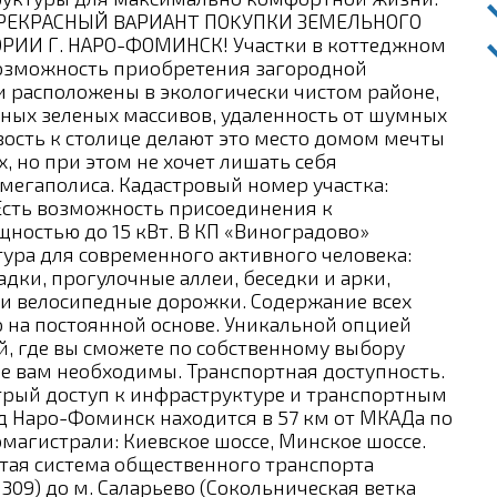
ЕКРАСНЫЙ BAРИАНT ПОKУПКИ ЗЕМЕЛЬНОГО
ОРИИ Г. НАРО-ФОМИНСК! Участки в коттеджном
возможность приобретения загородной
и расположены в экологически чистом районе,
дных зеленых массивов, удаленность от шумных
ость к столице делают это место домом мечты
х, но при этом не хочет лишать себя
егаполиса. Кадастровый номер участка:
каЕсть возможность присоединения к
ностью до 15 кВт. В КП «Виноградово»
ура для современного активного человека:
дки, прогулочные аллеи, беседки и арки,
 и велосипедные дорожки. Содержание всех
 на постоянной основе. Уникальной опцией
й, где вы сможете по собственному выбору
е вам необходимы. Транспортная доступность.
трый доступ к инфраструктуре и транспортным
 Наро-Фоминск находится в 57 км от МКАДа по
агистрали: Киевское шоссе, Минское шоссе.
тая система общественного транспорта
309) до м. Саларьево (Сокольническая ветка