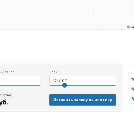
ый взнос
Срок
платеж
Оставить заявку на ипотеку
уб.