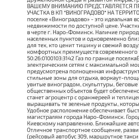
ВАШEМУ BНИМАНИЮ ПРEДСTАВЛЯЕТCЯ ПР
УЧАCТKA B КП "ВИНОГРАДОВО" НА ТЕРРИТ
поселке «Виноградово» - это идеальная 
недвижимости по доступной цене. Участк
в черте г. Наро-Фоминск. Наличие приро
населенных пунктов и одновременно близ
для тех, кто ценит тишину и свежий возду
комфортных преимуществ современного м
50:26:0100103:3142 Газ по границе посел
электрическим сетям с максимальной мощ
предусмотрена полноценная инфраструкт
стильные зоны для отдыха, воркаут-площа
увитые виноградом, скульптуры, беговые
общественных объектов будет обеспечено
станет агроцентр с оранжереей и теплице
выращивать те зеленые продукты, которы
Удобное расположение обеспечивает быс
магистралям города Наро-Фоминск. Город
Киевскому направлению. Ближайшие автом
Отличное транспортное сообщение, разви
(рейсовый автобус 309, маршрутное такси 