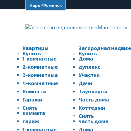
Наро-Фоминск
Квартиры
Загородная недви
Купить
Купить
1-комнатные
Дома
2-комнатные
дуплекс
3-комнатные
Участки
4-комнатные
Дачи
Комнаты
Таунхаусы
Гаражи
Часть дома
Снять
Коттеджи
комната
Снять
гараж
часть дома
1-комнатные
Дома