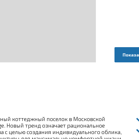
Показа
дный коттеджный поселок в Московской
age. Новый тренд означает рациональное
а с целью создания индивидуального облика,
руктуры для максимально комфортной жизни.