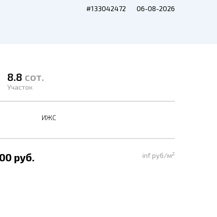
#133042472
06-08-2026
8.8
сот.
Участок
ИЖС
2
00 руб.
inf руб/м