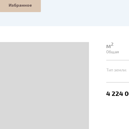
Избранное
2
м
Общая
Тип земли:
4 224 0