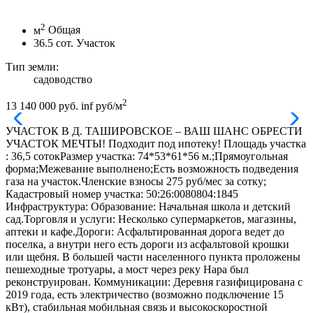
2
м
Общая
36.5
сот.
Участок
Тип земли:
садоводство
2
13 140 000 руб.
inf руб/м
УЧАСТОК В Д. ТАШИРОВСКОЕ – ВАШ ШАНС ОБРЕСТИ
УЧАСТОК МЕЧТЫ! Подходит под ипотеку! Площадь участка
: 36,5 сотокРазмер участка: 74*53*61*56 м.;Прямоугольная
форма;Межевание выполнено;Есть возможность подведения
газа на участок.Членские взносы 275 руб/мес за сотку;
Кадастровый номер участка: 50:26:0080804:1845
Инфраструктура: Образование: Начальная школа и детский
сад.Торговля и услуги: Несколько супермаркетов, магазины,
аптеки и кафе.Дороги: Асфальтированная дорога ведет до
поселка, а внутри него есть дороги из асфальтовой крошки
или щебня. В большей части населенного пункта проложены
пешеходные тротуары, а мост через реку Нара был
реконструирован. Коммуникации: Деревня газифицирована с
2019 года, есть электричество (возможно подключение 15
кВт), стабильная мобильная связь и высокоскоростной