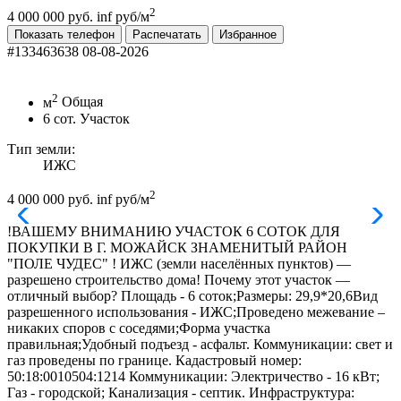
2
4 000 000 руб.
inf руб/м
Показать телефон
Распечатать
Избранное
#133463638
08-08-2026
2
м
Общая
6
сот.
Участок
Тип земли:
ИЖС
2
4 000 000 руб.
inf руб/м
!ВАШЕМУ ВНИМАНИЮ УЧАСТОК 6 СОТОК ДЛЯ
ПОКУПКИ В Г. МОЖАЙСК ЗНАМЕНИТЫЙ РАЙОН
"ПОЛЕ ЧУДЕС" ! ИЖС (земли населённых пунктов) —
разрешено строительство дома! Почему этот участок —
отличный выбор? Площадь - 6 соток;Размеры: 29,9*20,6Вид
разрешенного использования - ИЖС;Проведено межевание –
никаких споров с соседями;Форма участка
правильная;Удобный подъезд - асфальт. Коммуникации: свет и
газ проведены по границе. Кадастровый номер:
50:18:0010504:1214 Коммуникации: Электричество - 16 кВт;
Газ - городской; Канализация - септик. Инфраструктура: