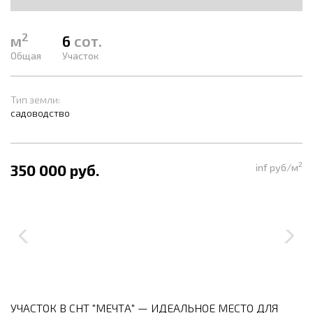
2
м
6
сот.
Общая
Участок
Тип земли:
садоводство
2
350 000 руб.
inf руб/м
УЧАСТОК В СНТ "МЕЧТА" — ИДЕАЛЬНОЕ МЕСТО ДЛЯ