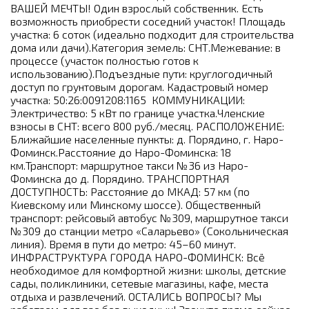
ВАШЕЙ МЕЧТЫ! Один взрослый собственник. Есть
возможность приобрести соседний участок! Площадь
участка: 6 соток (идеально подходит для строительства
дома или дачи).Категория земель: СНТ.Межевание: в
процессе (участок полностью готов к
использованию).Подъездные пути: круглогодичный
доступ по грунтовым дорогам. Кадастровый номер
участка: 50:26:0091208:1165 ️ КОММУНИКАЦИИ:
Электричество: 5 кВт по границе участка.Членские
взносы в СНТ: всего 800 руб./месяц. РАСПОЛОЖЕНИЕ:
Ближайшие населенные пункты: д. Порядино, г. Наро-
Фоминск.Расстояние до Наро-Фоминска: 18
км.Транспорт: маршрутное такси №36 из Наро-
Фоминска до д. Порядино. ТРАНСПОРТНАЯ
ДОСТУПНОСТЬ: Расстояние до МКАД: 57 км (по
Киевскому или Минскому шоссе). Общественный
транспорт: рейсовый автобус №309, маршрутное такси
№309 до станции метро «Саларьево» (Сокольническая
линия). Время в пути до метро: 45–60 минут.
ИНФРАСТРУКТУРА ГОРОДА НАРО-ФОМИНСК: Всё
необходимое для комфортной жизни: школы, детские
сады, поликлиники, сетевые магазины, кафе, места
отдыха и развлечений. ОСТАЛИСЬ ВОПРОСЫ? Мы