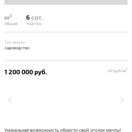
2
м
6
сот.
Общая
Участок
Тип земли:
садоводство
2
1 200 000 руб.
inf руб/м
Уникальная возможность обрести свой уголок мечты!