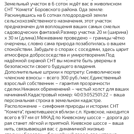
Земельный участок в 6 соток ждёт вас в живописном
СНТ "Комета" Боровского района. Ода земле:
Раскинувшись на 6 сотках плодородной земли
сельскохозяйственного назначения, этот участок
предназначен для воплощения ваших самых смелых
садоводческих фантазий.Размер участка: 20 м (ширина)
x 30 м (длина).Межевание проведено – границы чётко
очерчены, словно сама природа позаботилась о вашем
спокойствии. Забудьте о спорах с соседями, здесь царит
атмосфера добрососедства и умиротворения.Под
надёжной охраной СНТ вы можете быть уверены в
безопасности своего будущего владения.
Дополнительные штрихи к портрету: Символические
членские взносы – всего 300 руб./мес.Единственный
взрослый собственник – гарантия прозрачности
сделки.Никаких обременений – чистый холст для ваших
начинаний.Кадастровый номер: 40:03:052501:22 – ваша
персональная строка в земельном кадастре.
Расположение – симфония природы и истории: СНТ
"Комета", приютившееся вблизи с.п. Кривское, находится
всего в 97 км от МКАД по Киевскому шоссе – дорога до
рая станет лёгкой и приятной. Киевское шоссе – ваша
нить, связывающая вас с динамичной жизнью