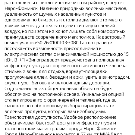
расположены в экологически чистом районе, в черте г.
Наро-Фоминск. Наличие природных зеленых массивов,
удаленность от шумных населенных пунктов и
одновременно близость к столице делают это место
домом мечты для тех, кто ценит тишину и свежий
воздух, но при этом не хочет лишать себя комфортных
преимуществ современного мегаполиса. Кадастровый
номер участка:50:26:0100103:3080 Газ по границе
поселкаЕсть возможность присоединения к
электрическим сетям с максимальной мощностью до 15
кВт. В КП «Виноградово» предусмотрена полноценная
инфраструктура для современного активного человека:
стильные зоны для отдыха, воркаут-площадки,
прогулочные аллеи, беседки и арки, увитые виноградом,
скульптуры, беговые и велосипедные дорожки.
Содержание всех общественных объектов будет
обеспечено на постоянной основе. Уникальной опцией
станет агроцентр с оранжереей и теплицей, где вы
сможете по собственному выбору выращивать те
зеленые продукты, которые вам необходимы.
Транспортная доступность. Удобное расположение
обеспечивает быстрый доступ к инфраструктуре и
транспортным магистралям города Наро-Фоминск.
Город Наро-Фоминск находится в 57 км от МКАДа по