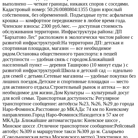
выполнено — четкие границы, никаких споров с соседями.
Кадастровый номер: 50:26:0080804:1355 Один взрослый
собственник, без обременений. Подъездные пути: асфальтная
крошка — комфортное передвижение в любое время года.
Членские взносы: 2300 руб./мес. — доступная стоимость
обслуживания территории. Инфраструктура района: ДП
"Бархатово Лес" расположен в экологически чистом районе с
развитой инфраструктурой:На территории ДП: детская и
спортивная площадки, магазин — все необходимое
рядом.Остановка общественного транспорта: в пешей
доступности — удобная связь с городом.Ближайший
населенный пункт — деревня Таширово (10 минут езды ) с
развитой инфраструктурой:Школа и детский сад — идеально
для семей с детьми.Сетевые магазины — удобные покупки без
лишних поездок.Детские и спортивные площадки — место
для активного отдыха.Строительный рынок и аптека — все
необходимое для жизни.Дом Культуры — культурный досуг
для всей семьи. Транспортная доступность: Регулярное
транспортное сообщение: автобусы №23, №26, №29 до города
Наро-Фоминск.Расстояние до МКАДа: 74 км по Киевскому
направлению.Город Наро-Фоминск:Находится в 57 км от
МКАДа .Ближайшие автомагистрали: Киевское шоссе ,
Минское шоссе .Отличное транспортное сообщение:Рейсовый
автобус №309 и маршрутное такси №309 до м. Саларьево
(Сокольническая ветка Московского метро).Электрички до