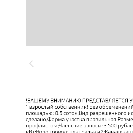
!ВАШЕМУ ВНИМАНИЮ ПРЕДСТАВЛЯЕТСЯ УЧАС
1 взрослый собственник! Без обременений
площадью: 8.5 сoток;Вид рaзрeшеннoго и
cдeланo;Форма учаcтка прaвильнaя;Размеры
профлистом;Членские взносы: 3 500 рубле
кВт;Водопровод: центральный;Канализация