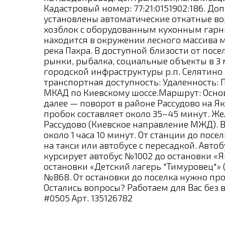
Кадастровый номер: 77:21:0151902:186. 
установлены автоматические откатные вор
хозблок с оборудованным кухонным гарни
находится в окружении лесного массива 
река Пахра. В доступной близости от пос
рынки, рыбалка, социальные объекты в 3
городской инфраструктуры р.п. Селятино 1
транспортная доступность: Удаленность:
МКАД по Киевскому шоссе.Маршрут: Основ
далее — поворот в районе Рассудово на Як
пробок составляет около 35–45 минут. Ж
Рассудово (Киевское направление МЖД). В
около 1 часа 10 минут. От станции до пос
на такси или автобусе с пересадкой. Авто
курсирует автобус №1002 до остановки «
остановки «Детский лагерь "Тимуровец"»
№868. От остановки до поселка нужно про
Остались вопросы? Работаем для Вас без 
#0505 Арт. 135126782