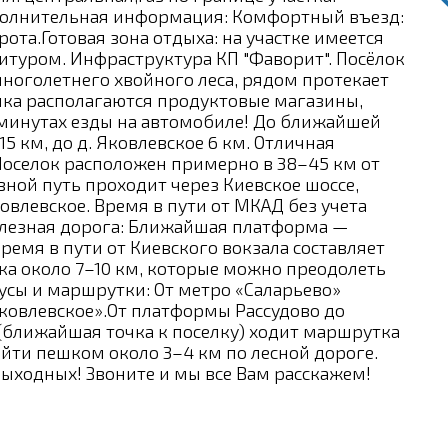
Дополнительная информация: Комфортный въезд:
ота.Готовая зона отдыха: на участке имеется
туром. Инфраструктура КП "Фаворит". Посёлок
многолетнего хвойного леса, рядом протекает
елка располагаются продуктовые магазины,
 минутах езды на автомобиле! До ближайшей
5 км, до д. Яковлевское 6 км. Отличная
 Поселок расположен примерно в 38–45 км от
ной путь проходит через Киевское шоссе,
овлевское. Время в пути от МКАД без учета
елезная дорога: Ближайшая платформа —
ремя в пути от Киевского вокзала составляет
елка около 7–10 км, которые можно преодолеть
бусы и маршрутки: От метро «Саларьево»
Яковлевское».От платформы Рассудово до
 (ближайшая точка к поселку) ходит маршрутка
йти пешком около 3–4 км по лесной дороге.
выходных! Звоните и мы все Вам расскажем!