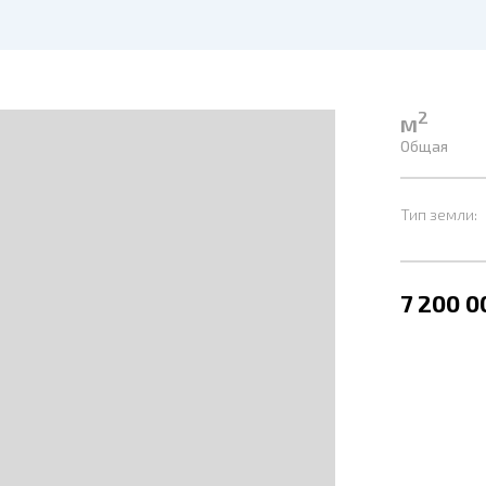
2
м
Общая
Тип земли:
7 200 0