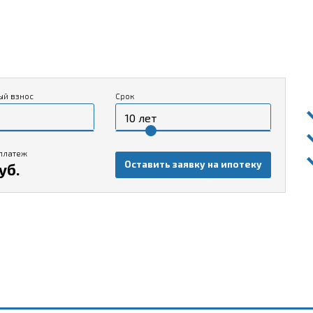
ый взнос
Срок
платеж
Оставить заявку на ипотеку
уб.