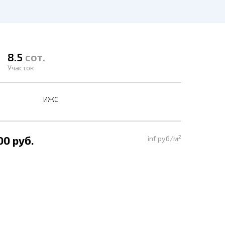
8.5
сот.
Участок
ИЖС
2
00 руб.
inf руб/м