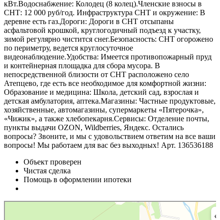
кВт.Водоснабжение: Колодец (8 колец).Членские взносы в
СНТ: 12 000 руб/год. Инфраструктура СНТ и окружение: В
деревне есть газ.Дороги: Дороги в СНТ отсыпаны
асфальтовой крошкой, круглогодичный подъезд к участку,
зимой регулярно чистится снег.Безопасность: СНТ огорожено
по периметру, ведется круглосуточное
видеонаблюдение.Удобства: Имеется противопожарный пруд
и контейнерная площадка для сбора мусора. В
непосредственной близости от СНТ расположено село
Атепцево, где есть все необходимое для комфортной жизни:
Образование и медицина: Школа, детский сад, взрослая и
детская амбулатория, аптека.Магазины: Частные продуктовые,
хозяйственные, автомагазины, супермаркеты «Пятерочка»,
«Чижик», а также хлебопекарня.Сервисы: Отделение почты,
пункты выдачи OZON, Wildberries, Яндекс. Остались
вопросы? Звоните, и мы с удовольствием ответим на все ваши
вопросы! Мы работаем для вас без выходных! Арт. 136536188
Объект проверен
Чистая сделка
Помощь в оформлении ипотеки