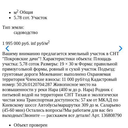
2
м
Общая
5.78
сот.
Участок
Тип земли:
садоводство
2
1 995 000 руб.
inf руб/м
Вашему вниманию предлагается земельный участок в СНТ
"Покровские дачи"! Характеристики объекта: Площадь
участка: 5,78 соток Размеры: 19 × 30 м Форма: правильной
прямоугольной формы, ровный и сухой участок Подъезд:
грунтовые дороги Межевание: выполнено Охраняемая
территория Членские взносы: 11 000 руб/год Кадастровый
номер: 50:26:0120704:287 Живописное место на
возвышенности у реки Нара (400 м до р. Нара) Родник с
питьевой водой на территории СНТ Тихая и экологически
чистая зона Транспортная доступность: 57 км от МКАД по
Киевскому шоссе Автобусы/маршрутки 309 до м. Саларьево
(45-60 мин) Остались вопросы?Мы работаем для вас без
выходных!Звоните — расскажем все детали! Арт. 136808790
Объект проверен