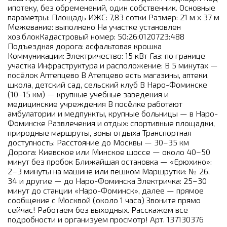
ипотеку, без обременений, один собственник. Основные
параметры: Площадь ИЖС: 7,83 сотки Размер: 21 м x 37 м
Межевание: выполнено На участке установлен
хоз.блокКадастровый номер: 50:26:0120723:488
Подъездная дорога: асфальтовая крошка
Коммуникации: Электричество: 15 кВт Газ: по границе
участка Инфраструктура и расположение: В 5 минутах —
посёлок Аптепцево В Атепцево есть магазины, аптеки,
школа, детский сад, сельский клуб В Наро-Фоминске
(10–15 км) — крупные учебные заведения и
медицинские учреждения В посёлке работают
амбулатории и медпункты, крупные больницы — в Наро-
Фоминске Развлечения и отдых: спортивные площадки,
природные маршруты, зоны отдыха Транспортная
доступность: Расстояние до Москвы — 30–35 км
Дорога: Киевское или Минское шоссе — около 40–50
минут без пробок Ближайшая остановка — «Ерюхино»:
2–3 минуты на машине или пешком Маршрутки: № 26,
34 и другие — до Наро-Фоминска Электричка: 25–30
минут до станции «Наро-Фоминск», далее — прямое
сообщение с Москвой (около 1 часа) Звоните прямо
сейчас! Работаем без выходных. Расскажем все
подробности и организуем просмотр! Арт. 137130376