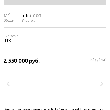
2
м
7.83
сот.
Общая
Участок
Тип земли:
ИЖС
2
2 550 000 руб.
inf руб/м
Ваш идеальный участок в КП «Свой дом»! Подходит под