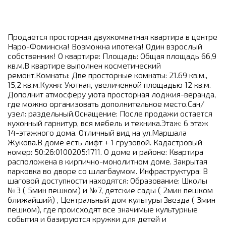
Продается просторная двухкомнатная квартира в центре
Наро-Фоминска! Возможна ипотека! Один взрослый
собственник! О квартире: Площадь: Общая площадь 66,9
кв.м.В квартире выполнен косметический
ремонт.Комнаты: Две просторные комнаты: 21.69 кв.м.,
15,2 кв.м.Кухня: Уютная, увеличенной площадью 12 кв.м.
Дополнит атмосферу уюта просторная лоджия-веранда,
где можно организовать дополнительное место.Сан/
узел: раздельный.Оснащение: После продажи остается
кухонный гарнитур, вся мебель и техника.Этаж: 6 этаж
14-этажного дома. Отличный вид на ул.Маршала
Жукова.В доме есть лифт + 1 грузовой. Кадастровый
номер: 50:26:0100205:1711. О доме и районе: Квартира
расположена в кирпично-монолитном доме. Закрытая
парковка во дворе со шлагбаумом. Инфраструктура: В
шаговой доступности находятся: Образование: Школы
№3 ( 5мин пешком) и №7, детские сады ( 2мин пешком
ближайший) , Центральный дом культуры Звезда ( 3мин
пешком), где происходят все значимые культурные
события и базируются кружки для детей и