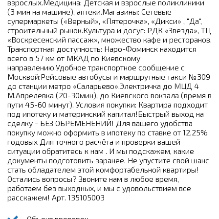
взрослых.Медицина: Детская и взрослые поликлиники
(3 мин на машине), аптеки.Магазины: Сетевые
супермаркеты («Верный», «Пятерочка», «Дикси» , "Да",
строительный рынок.Культура и досуг: РДК «Звезда», ТЦ
«Воскресенский пассаж», множество кафе и ресторанов.
Транспортная доступность: Наро-Фоминск находится
всего в 57 км от МКАД по Киевскому
направлению.Удобное транспортное сообщение с
Москвой:Рейсовые автобусы и маршрутные такси №309
до станции метро «Саларьево».Электричка до МЦД 4
М.Апрелевка (20-30мин), до Киевского вокзала (время в
пути 45-60 минут). Условия покупки: Квартира подходит
под ипотеку и материнский капитал!Быстрый выход на
сделку - БЕЗ ОБРЕМЕНЕНИЙ! Для вашего удобства
покупку можно оформить в ипотеку по ставке от 12,25%
годовых Для точного расчёта и проверки вашей
ситуации обратитесь к нам . И мы подскажем, какие
документы подготовить заранее. Не упустите свой шанс
стать обладателем этой комфортабельной квартиры!
Остались вопросы? Звоните нам в любое время,
работаем без выходных, и мы с удовольствием все
расскажем! Арт. 135105003
Объект проверен