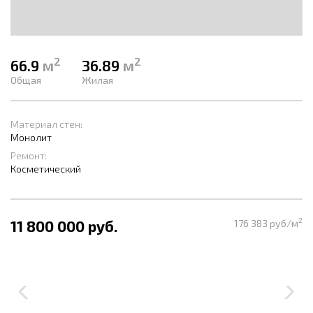
2
2
66.9
м
36.89
м
Общая
Жилая
Материал стен:
Монолит
Ремонт:
Косметический
2
11 800 000 руб.
176 383 руб/м