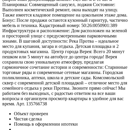
Планировка: Совмещенный санузел, лоджия Состояние:
Выполнен косметический ремонт, окна выходят на улицу.
Также имеется кладовое помещение на цокольном этаже дома.
Бонус: После продажи остаются кухонный гарнитур, частично
мебель и техника. Кадастровый номер: 50:26:0050901:389
Инфраструктура и расположение: Дом расположен на зеленой
и просторной улице с предусмотренными парковочными
зонами. В шаговой доступности: Река Протва – идеальное
место для купания, загара и отдыха. Детская площадка и 2
продуктовых магазина. ️ Центр города Верея: Всего 20 минут
пешком или 5 минут на автобусе до центра города! Верея
сохранила свою уникальную атмосферу, предлагая
гармоничное сочетание истории и современности: Старинные
торговые ряды и современные сетевые магазины. Городская
поликлиника, аптеки, школа и детские сады. Комсомольский
сквер с современной детской площадкой – отличное место для
семейного отдыха у реки Протвы. Звоните прямо сейчас! Мы
работаем без выходных, с радостью ответим на все ваши
вопросы и организуем просмотр квартиры в удобное для вас
время. Арт. 135766738
Объект проверен
Чистая сделка
Помощь в оформлении ипотеки