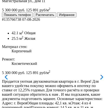
Магистральная ул., дом 11
2
5 300 000 руб.
125 891 руб/м
Показать телефон
Распечатать
Избранное
#135766738
07-08-2026
2
42.1
м
Общая
2
25.5
м
Жилая
Материал стен:
Кирпичный
Ремонт:
Косметический
2
5 300 000 руб.
125 891 руб/м
Продается уютная двухкомнатная квартира в г. Верея! Для
вашего удобства покупку можно оформить в ипотеку по
ставке от 12,25% годовых Для точного расчёта и проверки
вашей ситуации обратитесь к нам . И мы подскажем, какие
документы подготовить заранее. Основные характеристики:
Адрес: г. ВереяОбщая площадь: 42,1 кв. мЭтаж: 4 из 4
(кирпичный дом)Площадь комнат: 14,5 кв. м и 11 кв. м