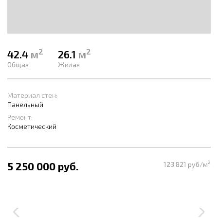
2
2
42.4
м
26.1
м
Общая
Жилая
Материал стен:
Панельный
Ремонт:
Косметический
2
5 250 000 руб.
123 821 руб/м