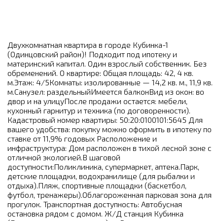
Двухкомнатная квартира в городе Кубинка-1
(Одинцовский район)! Подходит под ипотеку и
материнский капитал. Один взрослый собственник. Без
обременений. О квартире: Общая площадь: 42, 4 кв.
м.Этаж: 4/5Комнаты: изолированные — 14,2 кв. м., 11,9 кв.
м.Санузел: раздельныйИмеется балконВид из окон: во
двор и на улицуПосле продажи остается: мебели,
кухонный гарнитур и техника (по договоренности).
Кадастровый номер квартиры: 50:20:0100101:5645 Для
вашего удобства: покупку можно оформить в ипотеку по
ставке от 11,9% годовых Расположение и
инфраструктура: Дом расположен в тихой лесной зоне с
отличной экологией.В шаговой
доступности:Поликлиника, супермаркет, аптека.Парк,
детские площадки, водохранилище (для рыбалки и
отдыха).Пляж, спортивные площадки (баскетбол,
футбол, тренажеры).Облагороженная парковая зона для
прогулок. Транспортная доступность: Автобусная
остановка рядом с домом. Ж/Д станция Кубинка