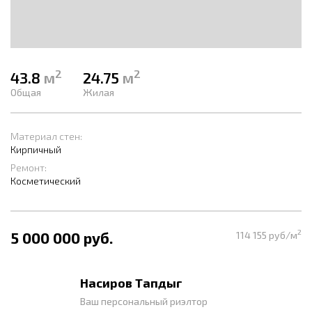
2
2
43.8
м
24.75
м
Общая
Жилая
Материал стен:
Кирпичный
Ремонт:
Косметический
2
5 000 000 руб.
114 155 руб/м
Насиров Тапдыг
Ваш персональный риэлтор