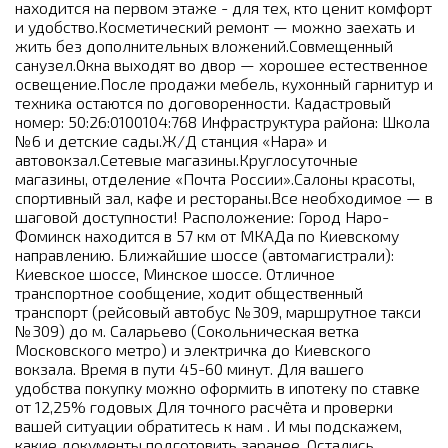
находится на первом этаже - для тех, кто ценит комфорт
и удобство.Косметический ремонт — можно заехать и
жить без дополнительных вложений.Совмещенный
санузел.Окна выходят во двор — хорошее естественное
освещение.После продажи мебель, кухонный гарнитур и
техника остаются по договоренности. Кадастровый
номер: 50:26:0100104:768 Инфраструктура района: Школа
№6 и детские сады.Ж/Д станция «Нара» и
автовокзал.Сетевые магазины.Круглосуточные
магазины, отделение «Почта России».Салоны красоты,
спортивный зал, кафе и рестораны.Все необходимое — в
шаговой доступности! Расположение: Город Наро-
Фоминск находится в 57 км от МКАДа по Киевскому
направлению. Ближайшие шоссе (автомагистрали):
Киевское шоссе, Минское шоссе. Отличное
транспортное сообщение, ходит общественный
транспорт (рейсовый автобус №309, маршрутное такси
№309) до м. Саларьево (Сокольническая ветка
Московского метро) и электричка до Киевского
вокзала. Время в пути 45-60 минут. Для вашего
удобства покупку можно оформить в ипотеку по ставке
от 12,25% годовых Для точного расчёта и проверки
вашей ситуации обратитесь к нам . И мы подскажем,
какие документы подготовить заранее. Остались